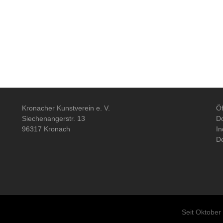
Kronacher Kunstverein e. V.
Öf
Siechenangerstr. 13
Do
96317 Kronach
In
De
Seit Oktober