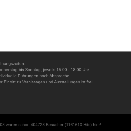
fnungszeiten:
nnerstag bis Sonntag, jeweils 15:00 - 18:00 Uhr
dividuelle Führungen nach Absprache.
r Eintritt zu Vernissagen und Ausstellungen ist frei.
 08 waren schon 404723 Besucher (1161610 Hits) hier!