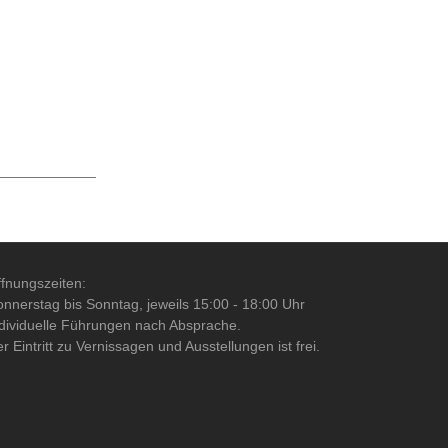
____________
fnungszeiten:
nnerstag bis Sonntag, jeweils 15:00 - 18:00 Uhr
dividuelle Führungen nach Absprache.
r Eintritt zu Vernissagen und Ausstellungen ist frei.