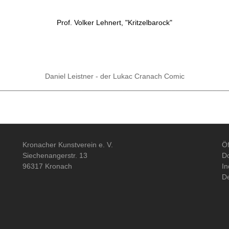
Prof. Volker Lehnert, "Kritzelbarock"
Daniel Leistner - der Lukac Cranach Comic
________________________________________________________
Kronacher Kunstverein e. V.
Öf
Siechenangerstr. 13
Do
96317 Kronach
In
De