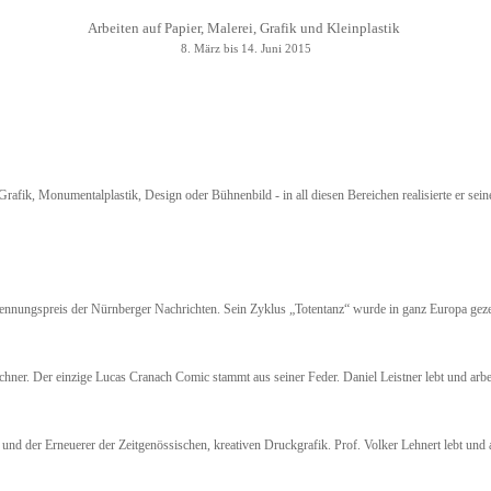
Arbeiten auf Papier, Malerei, Grafik und Kleinplastik
8. März bis 14. Juni 2015
Grafik, Monumentalplastik, Design oder Bühnenbild - in all diesen Bereichen realisierte er se
erkennungspreis der Nürnberger Nachrichten. Sein Zyklus „Totentanz“ wurde in ganz Europa gez
eichner. Der einzige Lucas Cranach Comic stammt aus seiner Feder. Daniel Leistner lebt und ar
 und der Erneuerer der Zeitgenössischen, kreativen Druckgrafik. Prof. Volker Lehnert lebt und 