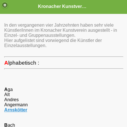
Kronacher Kunstverein e.V.
In den vergangenen vier Jahrzehnten haben sehr viele
Künstler/innen im Kronacher Kunstverein ausgestellt - in
Einzel- und Gruppenausstellungen.
Hier aufgelistet sind vorwiegend die Künstler der
amm
Einzelausstellungen.
raturzirkel im Kronacher Kunstverein
A
lphabetisch :
A
ga
Alt
Andres
Angermann
Arnskötter
B
ach