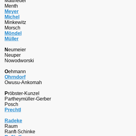
Mattheuer
Menth
Meyer
Michel
Minkewitz
Morsch
Möndel
Müller
N
eumeier
Neuper
Nowodworski
O
ehmann
Ohrndorf
Owusu-Ankomah
P
röbster-Kunzel
Partheymüller-Gerber
Posch
Prechtl
R
adeke
Raum
Ranft-Schinke