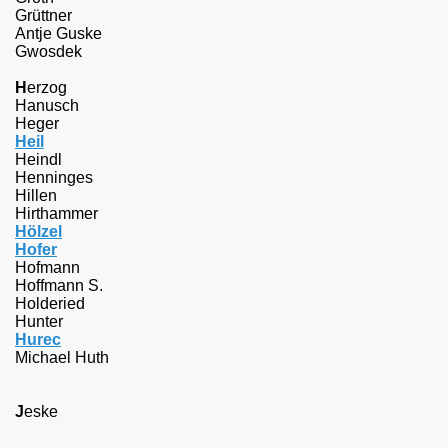
Grüttner
Antje Guske
Gwosdek
H
erzog
Hanusch
Heger
Heil
Heindl
Henninges
Hillen
Hirthammer
Hölzel
Hofer
Hofmann
Hoffmann S.
Holderied
Hunter
Hurec
Michael Huth
J
eske