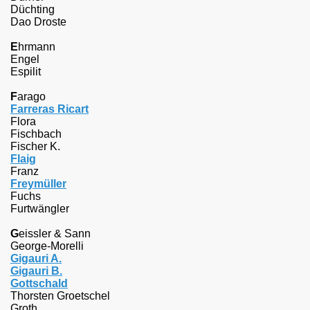
Düchting
Dao Droste
E
hrmann
Engel
Espilit
F
arago
Farreras Ricart
Flora
Fischbach
Fischer K.
Flaig
Franz
Freymüller
Fuchs
Furtwängler
G
eissler & Sann
George-Morelli
Gigauri A.
Gigauri B.
Gottschald
Thorsten Groetschel
Groth