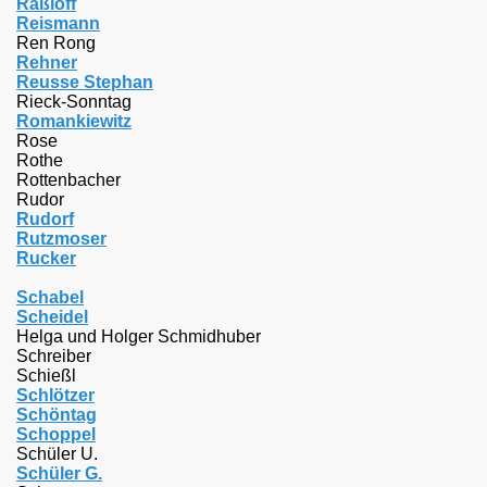
Raßloff
Reismann
Ren Rong
Rehner
Reusse Stephan
Rieck-Sonntag
Romankiewitz
Rose
Rothe
Rottenbacher
Rudor
Rudorf
Rutzmoser
Rucker
S
chabel
Scheidel
Helga und Holger Schmidhuber
Schreiber
Schießl
Schlötzer
Schöntag
Schoppel
Schüler U.
Schüler G.