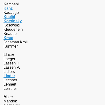
K
ampehl
Kanz
Kauauge
Koelbl
Korsinsky
Kosowski
Kleuderlein
Knaupp
Kraut
Jonathan Kroll
Kummer
L
lacer
Laeger
Lassen H.
Lassen V.
Lidfors
Linder
Lechner
Lehnert
Leistner
M
aier
Mandok