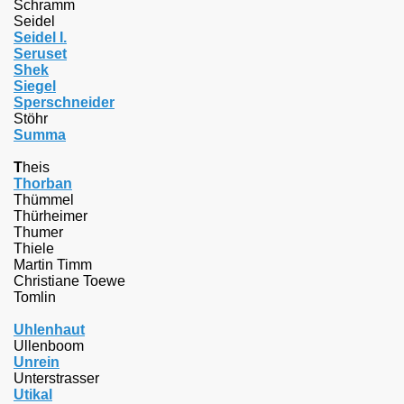
Schramm
Seidel
Seidel I.
Seruset
Shek
Siegel
Sperschneider
Stöhr
Summa
T
heis
Thorban
Thümmel
Thürheimer
Thumer
Thiele
Martin Timm
Christiane Toewe
Tomlin
U
hlenhaut
Ullenboom
Unrein
Unterstrasser
Utikal