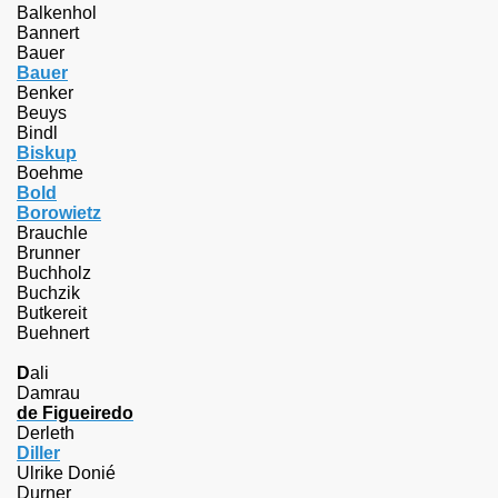
Balkenhol
Bannert
Bauer
Bauer
Benker
Beuys
Bindl
Biskup
Boehme
Bold
Borowietz
Brauchle
Brunner
Buchholz
Buchzik
Butkereit
Buehnert
D
ali
Damrau
de Figueiredo
Derleth
Diller
Ulrike Donié
Durner