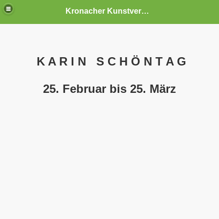
Kronacher Kunstverein e.V.
K A R I N
S C H Ö N T A G
25. Februar bis 25. März