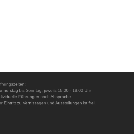
fnungszeiten:
nnerstag bis Sonntag, jeweils 15:00 - 18:00 Uhr
dividuelle Führungen nach Absprache.
r Eintritt zu Vernissagen und Ausstellungen ist frei.