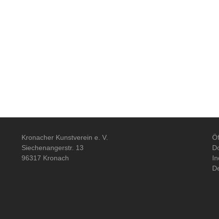
Kronacher Kunstverein e. V.
Öf
Siechenangerstr. 13
Do
96317 Kronach
In
De