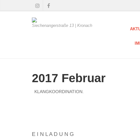
Siechenangerstraße 13 | Kronach
AKT
I
2017 Februar
KLANGKOORDINATION.
E I N L A D U N G