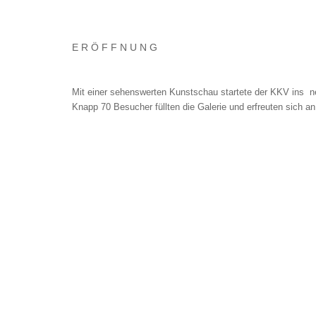
E R Ö F F N U N G
Mit einer sehenswerten Kunstschau startete der KKV ins n
Knapp 70 Besucher füllten die Galerie und erfreuten sich an