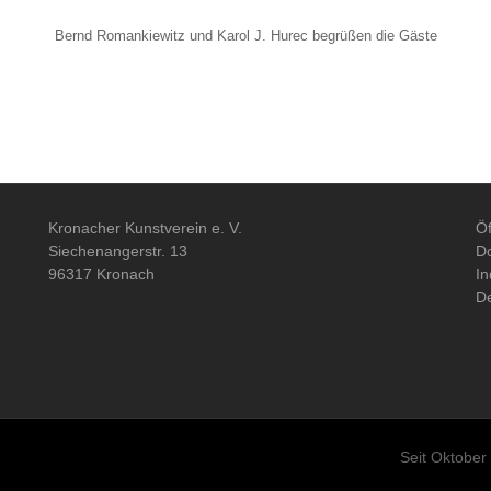
Bernd Romankiewitz und Karol J. Hurec begrüßen die Gäste
Kronacher Kunstverein e. V.
Öf
Siechenangerstr. 13
Do
96317 Kronach
In
De
Seit Oktober