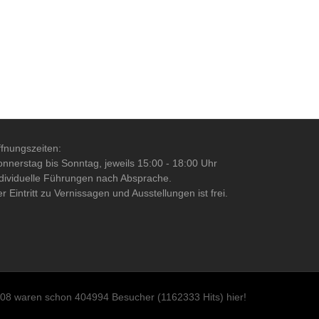
fnungszeiten:
nnerstag bis Sonntag, jeweils 15:00 - 18:00 Uhr
dividuelle Führungen nach Absprache.
r Eintritt zu Vernissagen und Ausstellungen ist frei.
 08 waren schon 404994 Besucher (1162333 Hits) hier!